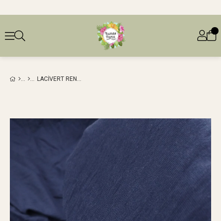
LACIVERT RENKTE FLAMLI SÜPOREM PENYE (EN 180 CM X BOY 150 CM)