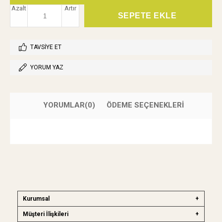
Azalt
Artır
TAVSIYE ET
YORUM YAZ
YORUMLAR
(0)
ÖDEME SEÇENEKLERI
Kurumsal
Müşteri İlişkileri