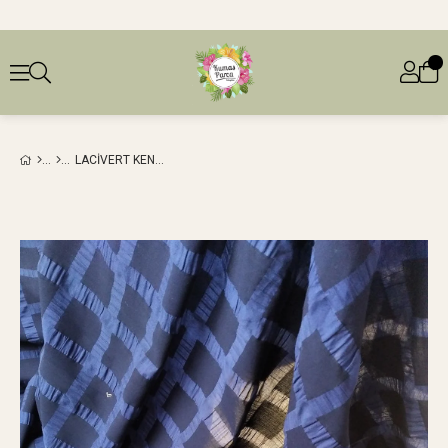
LACIVERT KENDINDEN EKOSELI PAMUK VUAL (EN 120 CM X BOY 160 CM)