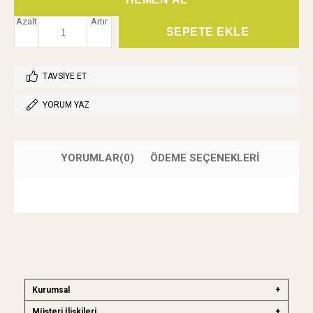
Azalt
Artır
TAVSIYE ET
YORUM YAZ
YORUMLAR
(0)
ÖDEME SEÇENEKLERI
Kurumsal
Müşteri İlişkileri