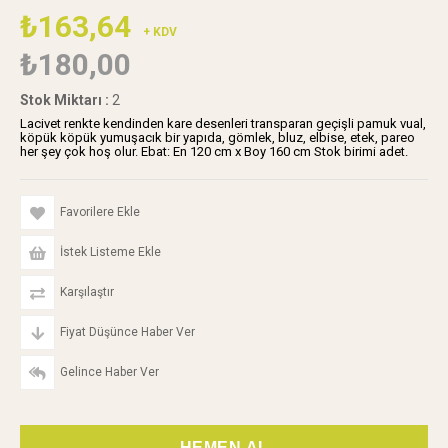
₺163,64
+ KDV
₺180,00
Stok Miktarı
:
2
Lacivet renkte kendinden kare desenleri transparan geçişli pamuk vual,
köpük köpük yumuşacık bir yapıda, gömlek, bluz, elbise, etek, pareo
her şey çok hoş olur. Ebat: En 120 cm x Boy 160 cm Stok birimi adet.
Favorilere Ekle
İstek Listeme Ekle
Karşılaştır
Fiyat Düşünce Haber Ver
Gelince Haber Ver