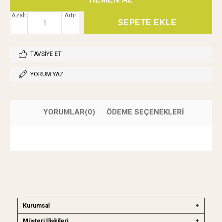
Azalt
Artır
TAVSIYE ET
YORUM YAZ
YORUMLAR
(0)
ÖDEME SEÇENEKLERI
Kurumsal
Müşteri İlişkileri