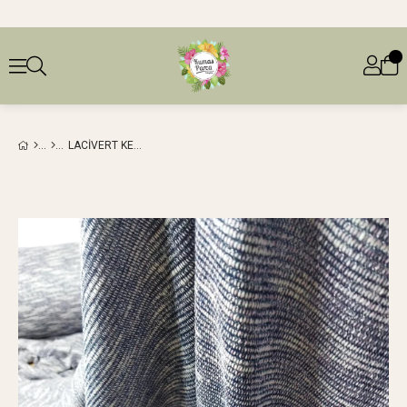
LACIVERT KEMIK RENKLERDE SIMLI ÖRME (EN 160 CM X BOY 195 CM)