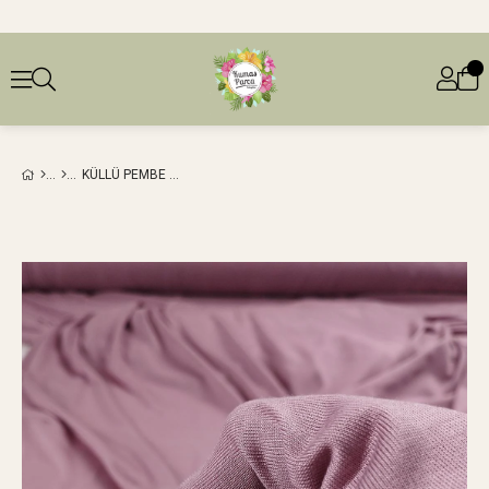
KÜLLÜ PEMBE RENKTE İNCE PENYE (EN 190 CM X BOY 295 CM)