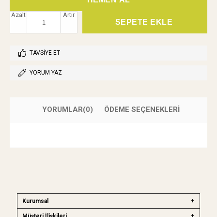
Azalt
Artır
TAVSIYE ET
YORUM YAZ
YORUMLAR
(0)
ÖDEME SEÇENEKLERI
Kurumsal
Müşteri İlişkileri