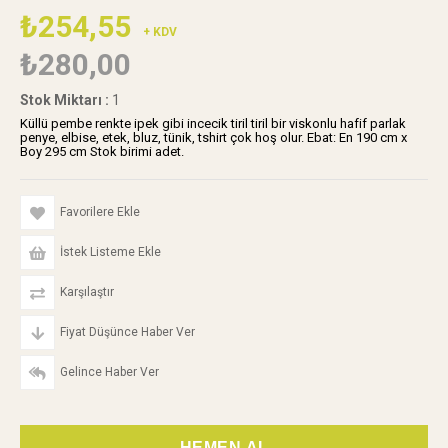
₺254,55
+ KDV
₺280,00
Stok Miktarı
:
1
Küllü pembe renkte ipek gibi incecik tiril tiril bir viskonlu hafif parlak
penye, elbise, etek, bluz, tünik, tshirt çok hoş olur. Ebat: En 190 cm x
Boy 295 cm Stok birimi adet.
Favorilere Ekle
İstek Listeme Ekle
Karşılaştır
Fiyat Düşünce Haber Ver
Gelince Haber Ver