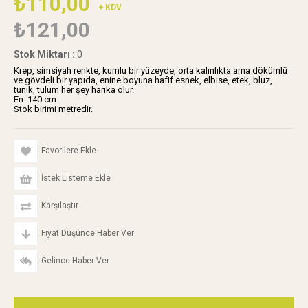
₺110,00
+ KDV
₺121,00
Stok Miktarı
:
0
Krep, simsiyah renkte, kumlu bir yüzeyde, orta kalınlıkta ama dökümlü
ve gövdeli bir yapıda, enine boyuna hafif esnek, elbise, etek, bluz,
tünik, tulum her şey harika olur.
En: 140 cm
Stok birimi metredir.
Favorilere Ekle
İstek Listeme Ekle
Karşılaştır
Fiyat Düşünce Haber Ver
Gelince Haber Ver