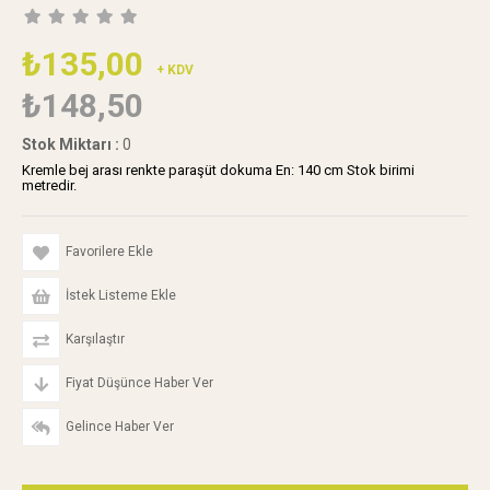
₺135,00
+ KDV
₺148,50
Stok Miktarı
:
0
Kremle bej arası renkte paraşüt dokuma En: 140 cm Stok birimi
metredir.
Favorilere Ekle
İstek Listeme Ekle
Karşılaştır
Fiyat Düşünce Haber Ver
Gelince Haber Ver