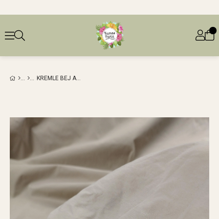
KREMLE BEJ ARASI RENKTE PARAŞÜT DOKUMAEN: 140 CM