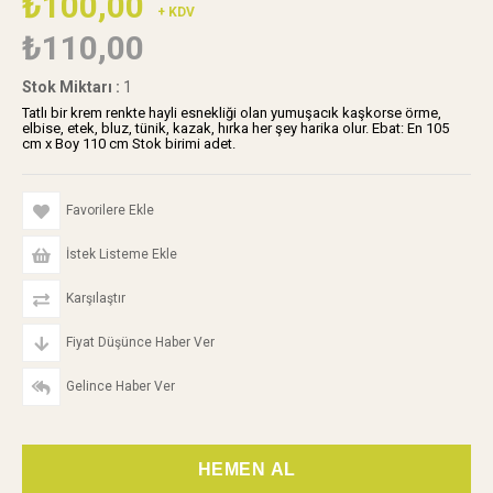
₺100,00
+ KDV
₺110,00
Stok Miktarı
:
1
Tatlı bir krem renkte hayli esnekliği olan yumuşacık kaşkorse örme,
elbise, etek, bluz, tünik, kazak, hırka her şey harika olur. Ebat: En 105
cm x Boy 110 cm Stok birimi adet.
Favorilere Ekle
İstek Listeme Ekle
Karşılaştır
Fiyat Düşünce Haber Ver
Gelince Haber Ver