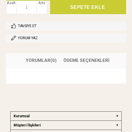
Azalt
Artır
TAVSIYE ET
YORUM YAZ
YORUMLAR
(0)
ÖDEME SEÇENEKLERI
Kurumsal
Müşteri İlişkileri