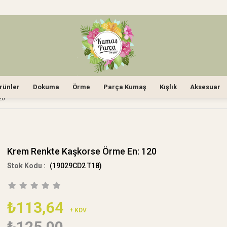
rünler
Dokuma
Örme
Parça Kumaş
Kışlık
Aksesuar
20
Krem Renkte Kaşkorse Örme En: 120
(19029CD2 T18)
₺113,64
+ KDV
₺125,00