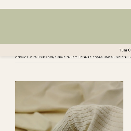
Tüm Ü
ANASAYFA
>
ÖRME
>
KAŞKORSE
>
KREM RENKTE KAŞKORSE ÖRME EN: 1