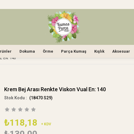
rünler
Dokuma
Örme
Parça Kumaş
Kışlık
Aksesuar
L EN: 140
Krem Bej Arası Renkte Viskon Vual En: 140
(18470 S29)
₺118,18
+ KDV
₺130,00