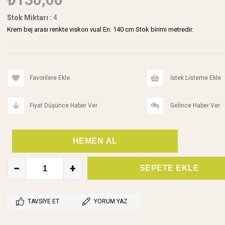
Stok Miktarı
:
4
Krem bej arası renkte viskon vual En: 140 cm Stok birimi metredir.
Favorilere Ekle
İstek Listeme Ekle
Fiyat Düşünce Haber Ver
Gelince Haber Ver
TAVSIYE ET
YORUM YAZ