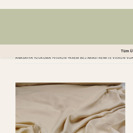
Tüm Ü
ANASAYFA
>
DOKUMA
>
VISKON
>
KREM BEJ ARASI RENKTE VISKON VUA