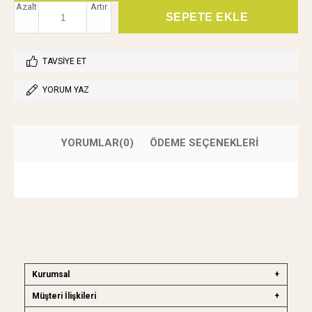
Azalt
Artır
TAVSIYE ET
YORUM YAZ
YORUMLAR
(0)
ÖDEME SEÇENEKLERI
Kurumsal
Müşteri İlişkileri