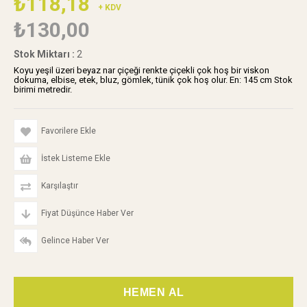
₺118,18
+ KDV
₺130,00
Stok Miktarı
:
2
Koyu yeşil üzeri beyaz nar çiçeği renkte çiçekli çok hoş bir viskon
dokuma, elbise, etek, bluz, gömlek, tünik çok hoş olur. En: 145 cm Stok
birimi metredir.
Favorilere Ekle
İstek Listeme Ekle
Karşılaştır
Fiyat Düşünce Haber Ver
Gelince Haber Ver