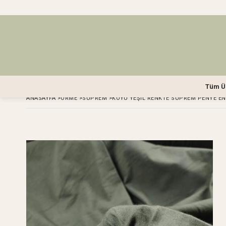
Tüm Ü
ANASAYFA
>
ÖRME
>
SÜPREM
>
KOYU YEŞIL RENKTE SÜPREM PENYE EN: