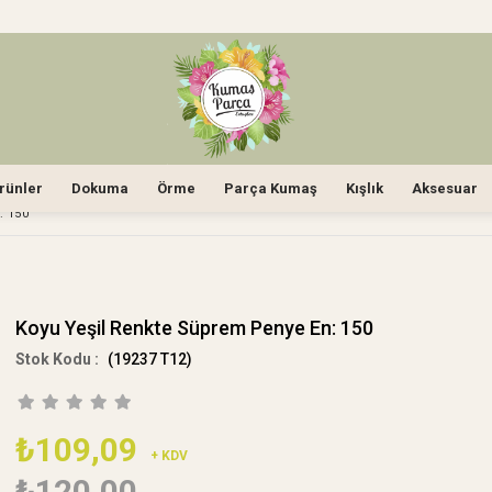
rünler
Dokuma
Örme
Parça Kumaş
Kışlık
Aksesuar
 150
Koyu Yeşil Renkte Süprem Penye En: 150
(19237 T12)
₺109,09
+ KDV
₺120,00