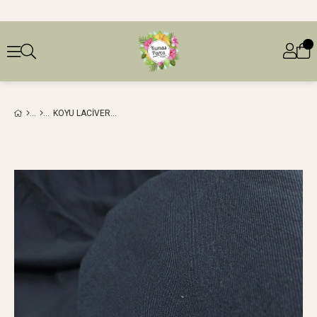
KOYU LACIVERT ESNEK KREP (EN 130 CM X BOY 380 CM)