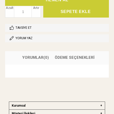
Azalt
Artır
TAVSIYE ET
YORUM YAZ
YORUMLAR
(0)
ÖDEME SEÇENEKLERI
Kurumsal
Müşteri İlişkileri