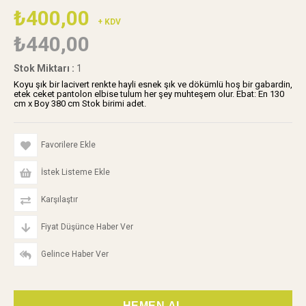
₺400,00
+ KDV
₺440,00
Stok Miktarı
:
1
Koyu şık bir lacivert renkte hayli esnek şık ve dökümlü hoş bir gabardin,
etek ceket pantolon elbise tulum her şey muhteşem olur. Ebat: En 130
cm x Boy 380 cm Stok birimi adet.
Favorilere Ekle
İstek Listeme Ekle
Karşılaştır
Fiyat Düşünce Haber Ver
Gelince Haber Ver