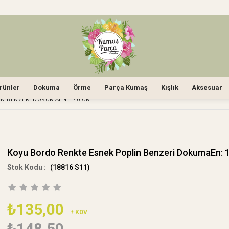
rünler
Dokuma
Örme
Parça Kumaş
Kışlık
Aksesuar
N BENZERI DOKUMAEN: 140 CM
Koyu Bordo Renkte Esnek Poplin Benzeri DokumaEn: 
(18816 S11)
₺135,00
+ KDV
₺148,50