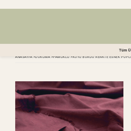
Tüm Ü
ANASAYFA
>
DOKUMA
>
PAMUKLU
>
KOYU BORDO RENKTE ESNEK POPLI