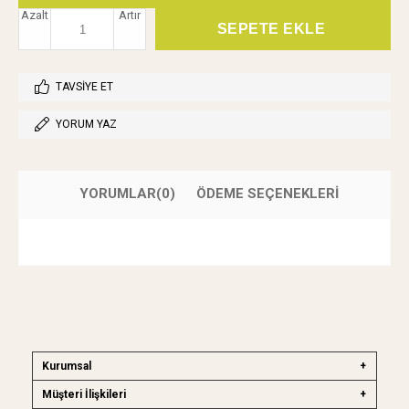
Azalt
Artır
TAVSIYE ET
YORUM YAZ
YORUMLAR
(0)
ÖDEME SEÇENEKLERI
Kurumsal
Müşteri İlişkileri