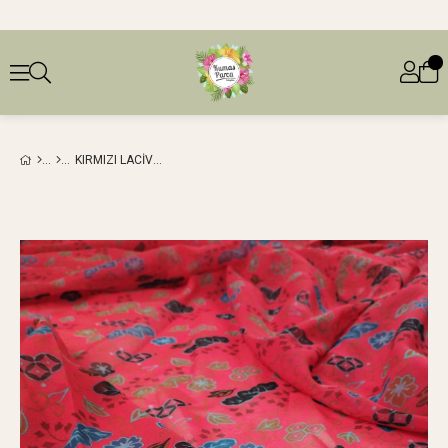
KIRMIZI LACIVERT YEŞIL RENKLERDE ŞIFON (EN 140 CM X BOY 220 CM)