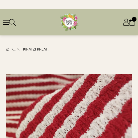
KIRMIZI KREM RENKLERDE TRIKO ÖRME (EN 170 CM X BOY 175 CM)