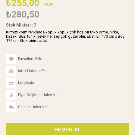
₺255,00
+ KDV
₺280,50
Stok Miktarı
:
0
Kırmızı krem renklerde köpük köpük çok hoş bir triko örme, hırka,
kazak, vluz, tünik, yelek her şey çok güzel olur. Ebat: En 170 cm x Boy
175 cm Stok birimi adet.
Favorilere Ekle
İstek Listeme Ekle
Karşılaştır
Fiyat Düşünce Haber Ver
Gelince Haber Ver