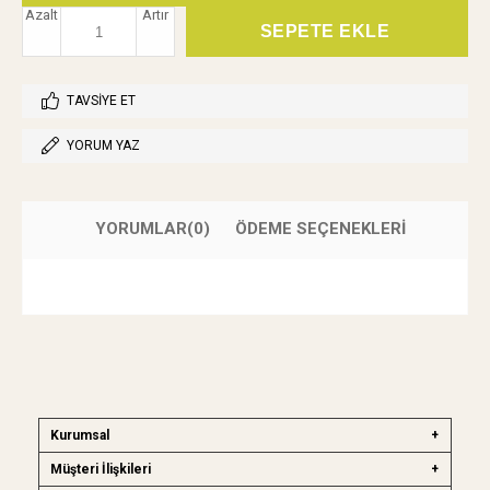
Azalt
Artır
TAVSIYE ET
YORUM YAZ
YORUMLAR
(0)
ÖDEME SEÇENEKLERI
Kurumsal
Müşteri İlişkileri