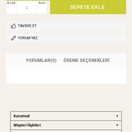
Azalt
Artır
TAVSIYE ET
YORUM YAZ
YORUMLAR
(0)
ÖDEME SEÇENEKLERI
Kurumsal
Müşteri İlişkileri