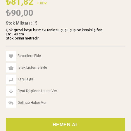
₺81,82
+ KDV
₺90,00
Stok Miktarı
:
15
Çok güzel koyu bir mavi renkte uçuş uçuş bir kırinkıl şifon
En: 140 cm
Stok birimi metredir.
Favorilere Ekle
İstek Listeme Ekle
Karşılaştır
Fiyat Düşünce Haber Ver
Gelince Haber Ver