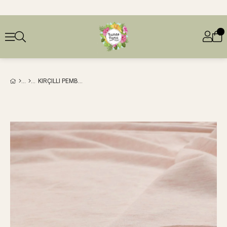
KIRÇILLI PEMBE RENKTE SÜPREM PENYE (EN 160 CM X BOY 210 CM)