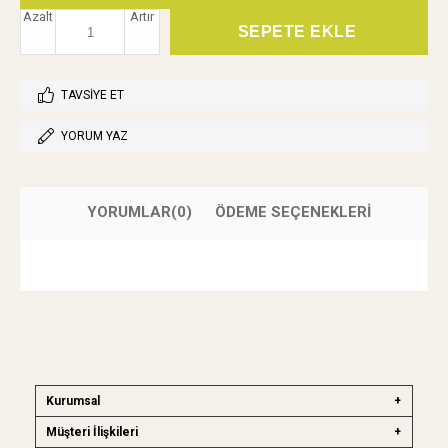
Azalt
Artır
TAVSIYE ET
YORUM YAZ
YORUMLAR
(0)
ÖDEME SEÇENEKLERI
Kurumsal
Müşteri İlişkileri