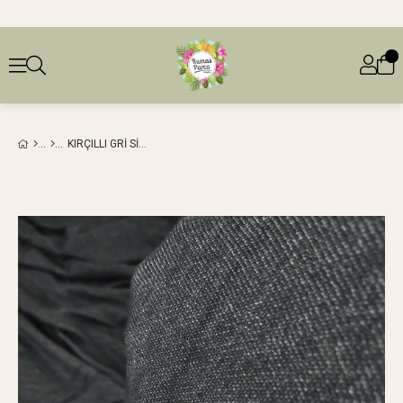
KIRÇILLI GRI SIYAH RENKTE VISKON SENTETIK İNTERLOK ÖRME (EN 160 CM X BOY 205 CM)