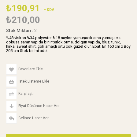
₺190,91
+ KDV
₺210,00
Stok Miktarı
:
2
%48 viskon %34 polyester %18 naylon yumuşacık ama yumuşacık
dokusa saran yapıda bir interlok örme, dolgun yapıda, bluz, tünik,
hırka, sweat shirt, çok amaçlı örtü çok güzel olur. Ebat: En 160 cm x Boy
205 cm Stok birimi adet.
Favorilere Ekle
İstek Listeme Ekle
Karşılaştır
Fiyat Düşünce Haber Ver
Gelince Haber Ver