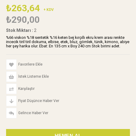
₺263,64
+ KDV
₺290,00
Stok Miktarı
:
2
%66 viskon %18 sentetik %16 keten bej kırçıllı ekru krem arası renkte
incecik tiril tiril dokuma, elbise, etek, bluz, gömlek, tünik, kimono, abiye
her şey harika olur. Ebat: En 135 cm x Boy 240 cm Stok birimi adet.
Favorilere Ekle
İstek Listeme Ekle
Karşılaştır
Fiyat Düşünce Haber Ver
Gelince Haber Ver