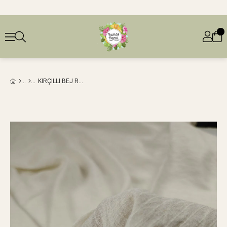
KIRÇILLI BEJ RENKTE VISKON KETEN (EN 135 CM X BOY 240 CM)