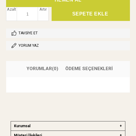
Azalt
Artır
TAVSIYE ET
YORUM YAZ
YORUMLAR
(0)
ÖDEME SEÇENEKLERI
Kurumsal
Müşteri İlişkileri