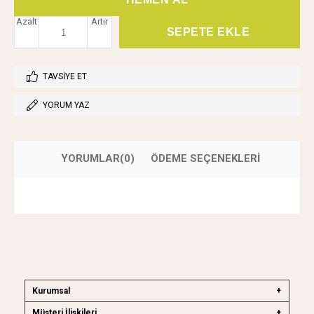
Azalt
Artır
TAVSIYE ET
YORUM YAZ
YORUMLAR
(0)
ÖDEME SEÇENEKLERI
Kurumsal
Müşteri İlişkileri