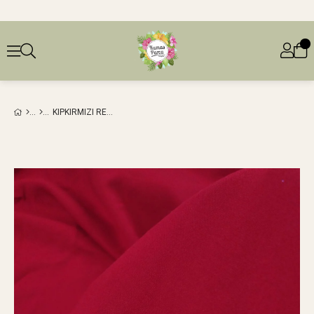
KIPKIRMIZI RENKTE DOLGUN ESNEK KREP (EN 140 CM X BOY 220 CM)