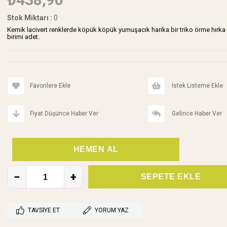
Stok Miktarı
:
0
Kemik lacivert renklerde köpük köpük yumuşacık harika bir triko örme hırka
birimi adet.
Favorilere Ekle
İstek Listeme Ekle
Fiyat Düşünce Haber Ver
Gelince Haber Ver
TAVSIYE ET
YORUM YAZ