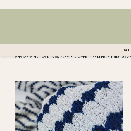
Tüm Ü
ANASAYFA
>
PARÇA KUMAŞ
>
KEMIK LACIVERT RENKLERDE TRIKO ÖRME 