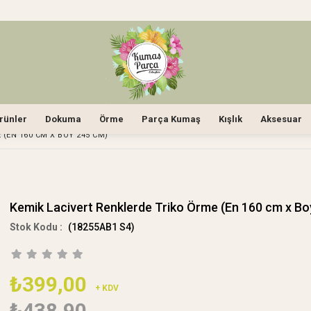
rünler
Dokuma
Örme
Parça Kumaş
Kışlık
Aksesuar
(EN 160 CM X BOY 245 CM)
Kemik Lacivert Renklerde Triko Örme (En 160 cm x Bo
(18255AB1 S4)
₺399,00
+ KDV
₺438,90