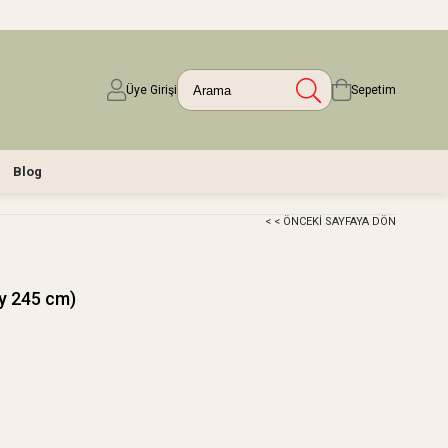
Üye Girişi
Sepetim
Blog
< < ÖNCEKI SAYFAYA DÖN
y 245 cm)