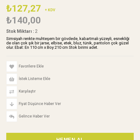
₺127,27
+ KDV
₺140,00
Stok Miktarı
:
2
Simsiyah renkte muhteşem bir gövdede, kabartmalı yüzeyli, esnekliği
de olan çok şık bir jarse, elbise, etek, bluz, tünik, pantolon çok güzel
olur. Ebat: En 110 cm x Boy 210 cm Stok birimi adet.
Favorilere Ekle
İstek Listeme Ekle
Karşılaştır
Fiyat Düşünce Haber Ver
Gelince Haber Ver