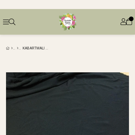
KABARTMALI JARSE SIYAH RENKTE (EN 110 CM X BOY 210 CM)