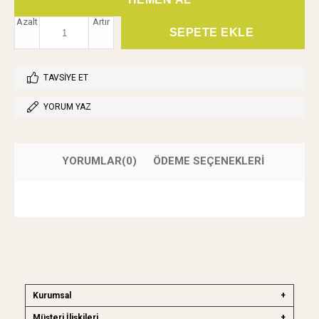
Azalt
Artır
TAVSIYE ET
YORUM YAZ
YORUMLAR
(0)
ÖDEME SEÇENEKLERI
Kurumsal
Müşteri İlişkileri