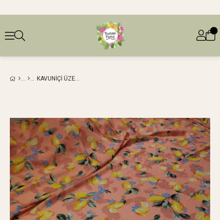
KAVUNIÇI ÜZERI LIMON DESENLI İNCE PAMUK VISKON (EN 150 CM X BOY 200 CM)