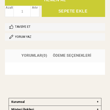
Azalt
Artır
TAVSIYE ET
YORUM YAZ
YORUMLAR
(0)
ÖDEME SEÇENEKLERI
Kurumsal
Müşteri İlişkileri