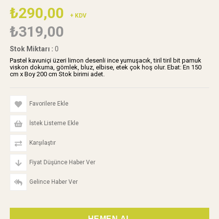
₺290,00
+ KDV
₺319,00
Stok Miktarı
:
0
Pastel kavuniçi üzeri limon desenli ince yumuşacık, tiril tiril bit pamuk
viskon dokuma, gömlek, bluz, elbise, etek çok hoş olur. Ebat: En 150
cm x Boy 200 cm Stok birimi adet.
Favorilere Ekle
İstek Listeme Ekle
Karşılaştır
Fiyat Düşünce Haber Ver
Gelince Haber Ver