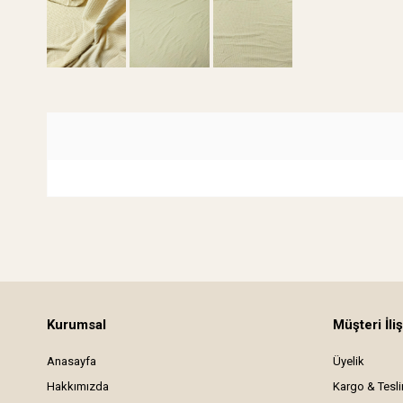
Kurumsal
Müşteri İliş
Anasayfa
Üyelik
Hakkımızda
Kargo & Tesl