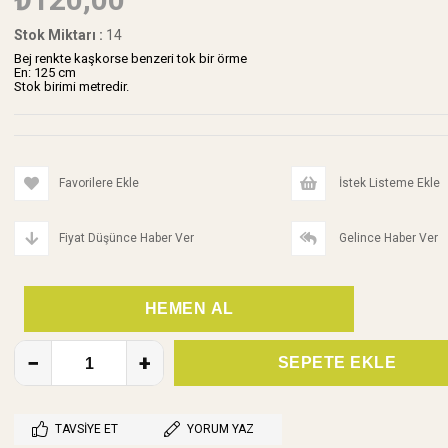
Stok Miktarı
:
14
Bej renkte kaşkorse benzeri tok bir örme
En: 125 cm
Stok birimi metredir.
Favorilere Ekle
İstek Listeme Ekle
Fiyat Düşünce Haber Ver
Gelince Haber Ver
TAVSIYE ET
YORUM YAZ