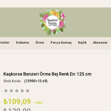
rünler
Dokuma
Örme
Parça Kumaş
Kışlık
Aksesuar
Kaşkorse Benzeri Örme Bej Renk En: 125 cm
(13990 r13 s9)
₺109,09
+ KDV
₺120,00