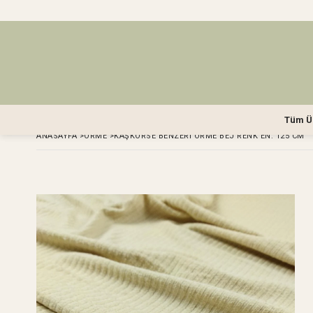
Tüm Ü
ANASAYFA
>
ÖRME
>
KAŞKORSE BENZERI ÖRME BEJ RENK EN: 125 CM