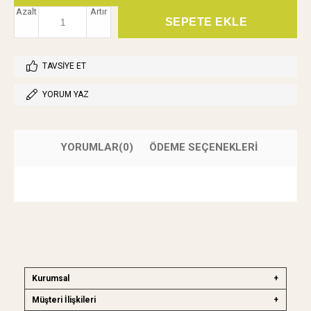
Azalt
Artır
TAVSIYE ET
YORUM YAZ
YORUMLAR
(0)
ÖDEME SEÇENEKLERI
Kurumsal
Müşteri İlişkileri