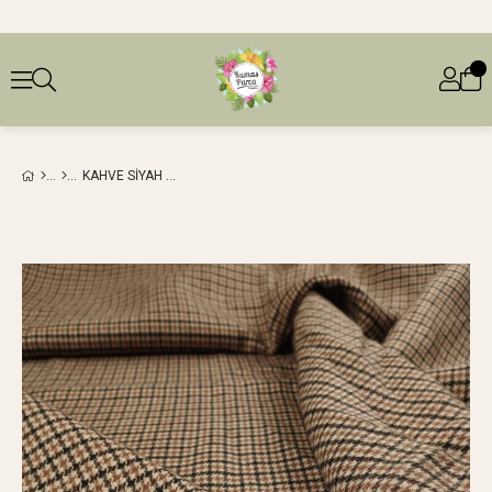
KAHVE SIYAH RENKLERDE SENTETIK VISKON DOKUMA (EN 150 CM X BOY 210 CM)