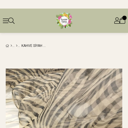
KAHVE SIYAH RENKLERDE ORGANZE TÜL (EN 140 CM X BOY 360 CM)