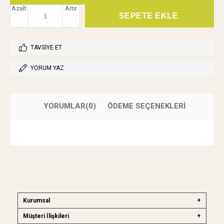
Azalt
Artır
TAVSIYE ET
YORUM YAZ
YORUMLAR
(0)
ÖDEME SEÇENEKLERI
Kurumsal
Müşteri İlişkileri