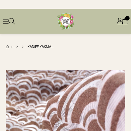
KADIFE YAKMA TÜL EKRU ÜZERI KAHVE RENKTEEN: 150 CM