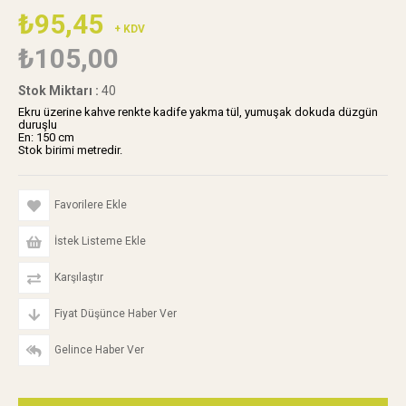
₺95,45
+ KDV
₺105,00
Stok Miktarı
:
40
Ekru üzerine kahve renkte kadife yakma tül, yumuşak dokuda düzgün
duruşlu
En: 150 cm
Stok birimi metredir.
Favorilere Ekle
İstek Listeme Ekle
Karşılaştır
Fiyat Düşünce Haber Ver
Gelince Haber Ver