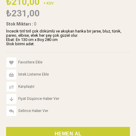
₺210,00
+ KDV
₺231,00
Stok Miktarı
:
0
İncecik tiril tiril çok dökümlü ve akışkan harika bir jarse, bluz, tünik,
pareo, elbise, etek her şey çok güzel olur.
Ebat: En 130 cm x Boy 280 cm
Stok birimi adet.
Favorilere Ekle
İstek Listeme Ekle
Karşılaştır
Fiyat Düşünce Haber Ver
Gelince Haber Ver