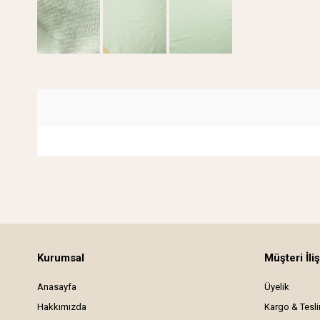
Kurumsal
Müşteri İliş
Anasayfa
Üyelik
Hakkımızda
Kargo & Tesl