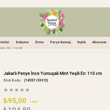
rünler
Dokuma
Örme
Parça Kumaş
Kışlık
Aksesuar
ŞILI EN: 110 CM
Jakarlı Penye İnce Yumuşak Mint Yeşili En: 110 cm
(14597 r59 t13)
₺95,00
+ KDV
₺104,50