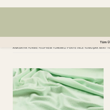
Tüm Ü
ANASAYFA
>
ÖRME
>
SÜPREM
>
JAKARLI PENYE İNCE YUMUŞAK MINT YE