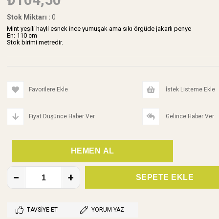
Stok Miktarı
:
0
Mint yeşili hayli esnek ince yumuşak ama sıkı örgüde jakarlı penye
En: 110 cm
Stok birimi metredir.
Favorilere Ekle
İstek Listeme Ekle
Fiyat Düşünce Haber Ver
Gelince Haber Ver
TAVSIYE ET
YORUM YAZ