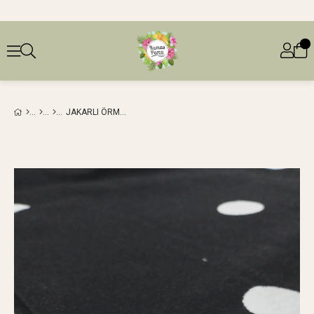
JAKARLI ÖRME SIYAH ÜZERI BEYAZ PUANTIYELI EN: 130 CM