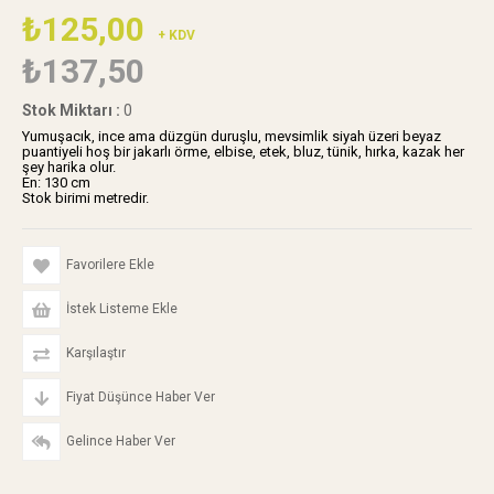
₺125,00
+ KDV
₺137,50
Stok Miktarı
:
0
Yumuşacık, ince ama düzgün duruşlu, mevsimlik siyah üzeri beyaz
puantiyeli hoş bir jakarlı örme, elbise, etek, bluz, tünik, hırka, kazak her
şey harika olur.
En: 130 cm
Stok birimi metredir.
Favorilere Ekle
İstek Listeme Ekle
Karşılaştır
Fiyat Düşünce Haber Ver
Gelince Haber Ver