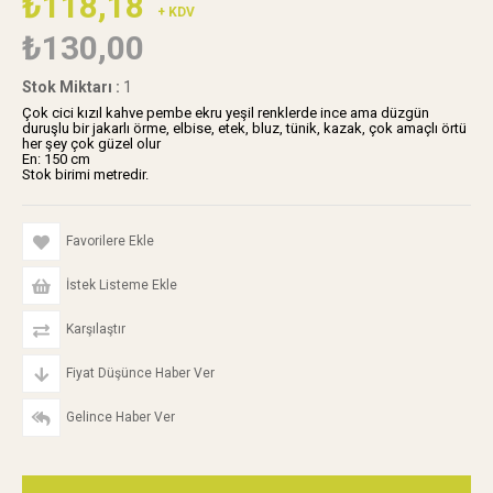
₺118,18
+ KDV
₺130,00
Stok Miktarı
:
1
Çok cici kızıl kahve pembe ekru yeşil renklerde ince ama düzgün
duruşlu bir jakarlı örme, elbise, etek, bluz, tünik, kazak, çok amaçlı örtü
her şey çok güzel olur
En: 150 cm
Stok birimi metredir.
Favorilere Ekle
İstek Listeme Ekle
Karşılaştır
Fiyat Düşünce Haber Ver
Gelince Haber Ver