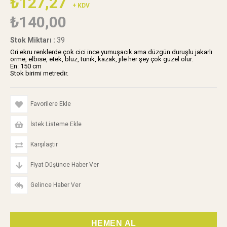
₺127,27
+ KDV
₺140,00
Stok Miktarı
:
39
Gri ekru renklerde çok cici ince yumuşacık ama düzgün duruşlu jakarlı
örme, elbise, etek, bluz, tünik, kazak, jile her şey çok güzel olur.
En: 150 cm
Stok birimi metredir.
Favorilere Ekle
İstek Listeme Ekle
Karşılaştır
Fiyat Düşünce Haber Ver
Gelince Haber Ver