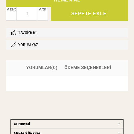
Azalt
Artır
TAVSIYE ET
YORUM YAZ
YORUMLAR
(0)
ÖDEME SEÇENEKLERI
Kurumsal
Müşteri İlişkileri