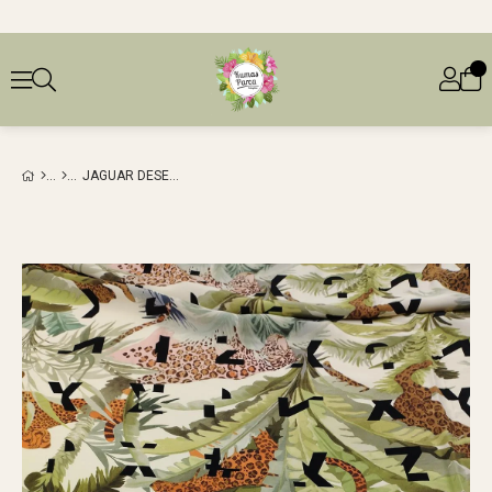
JAGUAR DESENLI VISKONLU DOKUMA (EN 145 CM X BOY 250 CM)