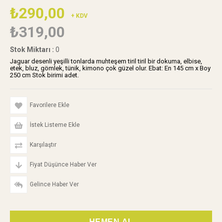
₺290,00
+ KDV
₺319,00
Stok Miktarı
:
0
Jaguar desenli yeşilli tonlarda muhteşem tiril tiril bir dokuma, elbise,
etek, bluz, gömlek, tünik, kimono çok güzel olur. Ebat: En 145 cm x Boy
250 cm Stok birimi adet.
Favorilere Ekle
İstek Listeme Ekle
Karşılaştır
Fiyat Düşünce Haber Ver
Gelince Haber Ver