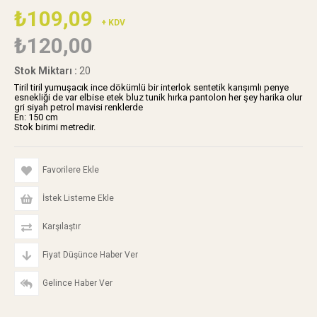
₺109,09
+ KDV
₺120,00
Stok Miktarı
:
20
Tiril tiril yumuşacık ince dökümlü bir interlok sentetik karışımlı penye
esnekliği de var elbise etek bluz tunik hırka pantolon her şey harika olur
gri siyah petrol mavisi renklerde
En: 150 cm
Stok birimi metredir.
Favorilere Ekle
İstek Listeme Ekle
Karşılaştır
Fiyat Düşünce Haber Ver
Gelince Haber Ver