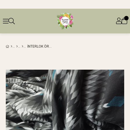
İNTERLOK ÖRME GRI SIYAH TURKUAZ RENKLERDEEN: 150 CM