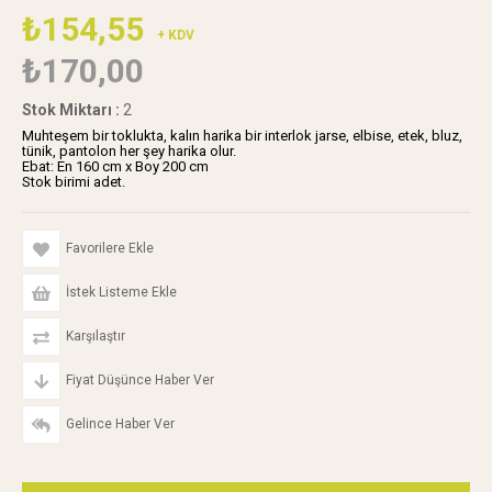
₺154,55
+ KDV
₺170,00
Stok Miktarı
:
2
Muhteşem bir toklukta, kalın harika bir interlok jarse, elbise, etek, bluz,
tünik, pantolon her şey harika olur.
Ebat: En 160 cm x Boy 200 cm
Stok birimi adet.
Favorilere Ekle
İstek Listeme Ekle
Karşılaştır
Fiyat Düşünce Haber Ver
Gelince Haber Ver