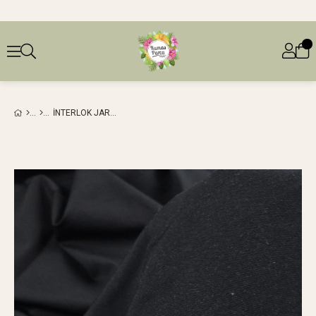
İNTERLOK JARSE SIYAH RENKTE (EN 160 CM X BOY 200 CM)