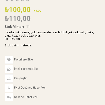
₺100,00
+ KDV
₺110,00
Stok Miktarı
:
11
İnce bir triko örme, çok hoş renkleri var, tiril tiril çok dökümlü, hırka,
bluz, kazak çok güzel olur.
En : 150 cm.
Stok birimi metredir.
Favorilere Ekle
İstek Listeme Ekle
Karşılaştır
Fiyat Düşünce Haber Ver
Gelince Haber Ver