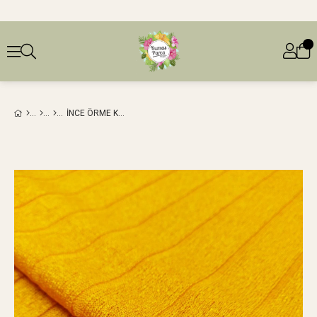
İNCE ÖRME KOYU SARI RENKTEEN: 130 CM