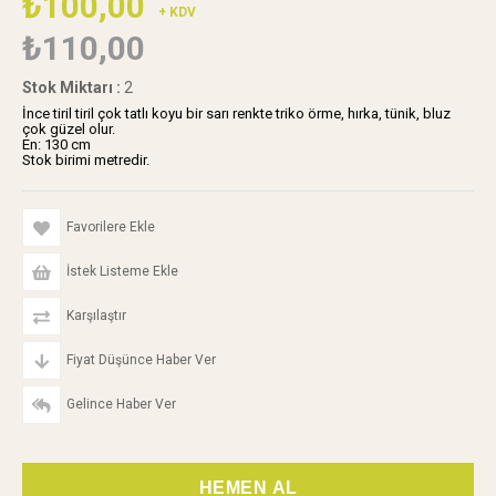
₺100,00
+ KDV
₺110,00
Stok Miktarı
:
2
İnce tiril tiril çok tatlı koyu bir sarı renkte triko örme, hırka, tünik, bluz
çok güzel olur.
En: 130 cm
Stok birimi metredir.
Favorilere Ekle
İstek Listeme Ekle
Karşılaştır
Fiyat Düşünce Haber Ver
Gelince Haber Ver