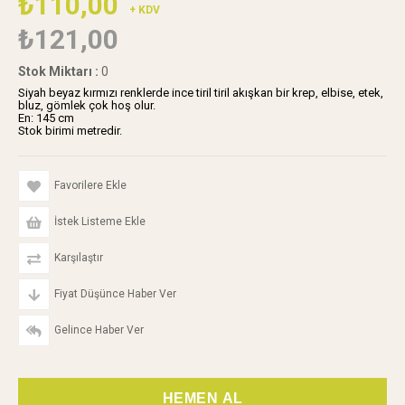
₺110,00
+ KDV
₺121,00
Stok Miktarı
:
0
Siyah beyaz kırmızı renklerde ince tiril tiril akışkan bir krep, elbise, etek,
bluz, gömlek çok hoş olur.
En: 145 cm
Stok birimi metredir.
Favorilere Ekle
İstek Listeme Ekle
Karşılaştır
Fiyat Düşünce Haber Ver
Gelince Haber Ver