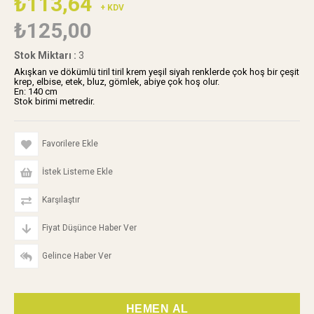
₺113,64
+ KDV
₺125,00
Stok Miktarı
:
3
Akışkan ve dökümlü tiril tiril krem yeşil siyah renklerde çok hoş bir çeşit
krep, elbise, etek, bluz, gömlek, abiye çok hoş olur.
En: 140 cm
Stok birimi metredir.
Favorilere Ekle
İstek Listeme Ekle
Karşılaştır
Fiyat Düşünce Haber Ver
Gelince Haber Ver