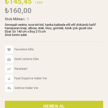
₺145,45
+ KDV
₺160,00
Stok Miktarı
:
1
Simsiyah renkte, ince tiril tiril, harika kalitede efil efil dökümlü hafif
transparan krep, elbise, etek, bluz, gömlek, tünik çok güzel olur.
Ebat: En 140 cm x Boy 215 cm
Stok birimi adet.
Favorilere Ekle
İstek Listeme Ekle
Karşılaştır
Fiyat Düşünce Haber Ver
Gelince Haber Ver