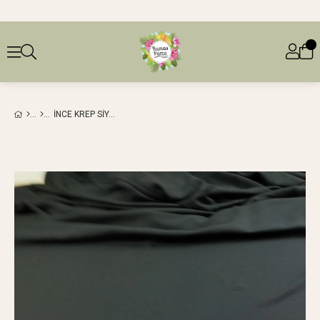
İNCE KREP SIYAH RENKTE (EN 140 CM X BOY 215 CM)