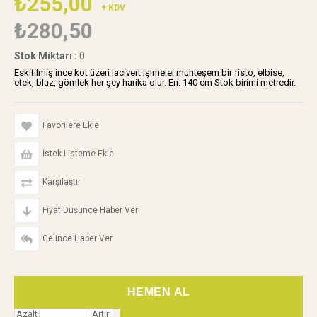
₺255,00
+ KDV
₺280,50
Stok Miktarı
:
0
Eskitilmiş ince kot üzeri lacivert işlmelei muhteşem bir fisto, elbise,
etek, bluz, gömlek her şey harika olur. En: 140 cm Stok birimi metredir.
Favorilere Ekle
İstek Listeme Ekle
Karşılaştır
Fiyat Düşünce Haber Ver
Gelince Haber Ver
Azalt
Artır