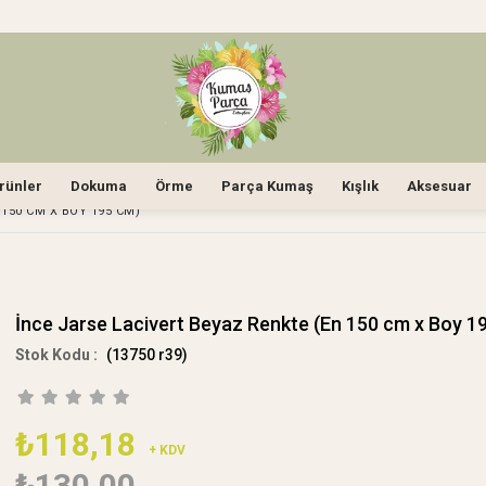
rünler
Dokuma
Örme
Parça Kumaş
Kışlık
Aksesuar
 150 CM X BOY 195 CM)
İnce Jarse Lacivert Beyaz Renkte (En 150 cm x Boy 1
(13750 r39)
₺118,18
+ KDV
₺130,00