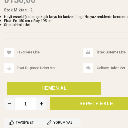
Stok Miktarı
:
2
Hayli esnekliği olan çok şık koyu bir lacivert ile gri/beyaz renklerde kendinden
Ebat: En 150 cm x Boy 195 cm
Stok birimi adet.
Favorilere Ekle
İstek Listeme Ekle
Fiyat Düşünce Haber Ver
Gelince Haber Ver
TAVSIYE ET
YORUM YAZ