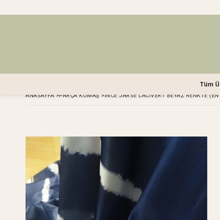
Tüm Ü
ANASAYFA
>
PARÇA KUMAŞ
>
İNCE JARSE LACIVERT BEYAZ RENKTE (EN