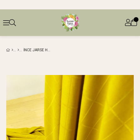
İNCE JARSE HARDALA DÖNÜK RENKTE (EN 120 CM X BOY 165 CM)