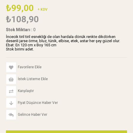
₺99,00
+ KDV
₺108,90
Stok Miktarı
:
0
İncecik tiril tiril esnekliği de olan hardala dönük renkte dikdörken
desenli jarse örme, bluz, tünik, elbise, etek, astar her şey güzel olur.
Ebat: En 120 cm x Boy 165 cm
Stok birimi adet.
Favorilere Ekle
İstek Listeme Ekle
Karşılaştır
Fiyat Düşünce Haber Ver
Gelince Haber Ver