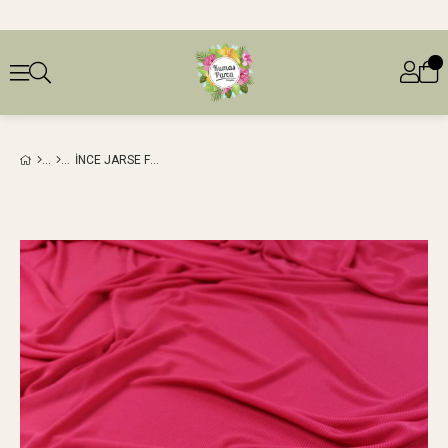
İNCE JARSE FUŞYA RENKTE (EN 100 CM X BOY 230 CM)