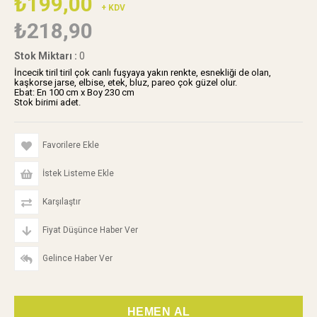
₺199,00
+ KDV
₺218,90
Stok Miktarı
:
0
İncecik tiril tiril çok canlı fuşyaya yakın renkte, esnekliği de olan,
kaşkorse jarse, elbise, etek, bluz, pareo çok güzel olur.
Ebat: En 100 cm x Boy 230 cm
Stok birimi adet.
Favorilere Ekle
İstek Listeme Ekle
Karşılaştır
Fiyat Düşünce Haber Ver
Gelince Haber Ver