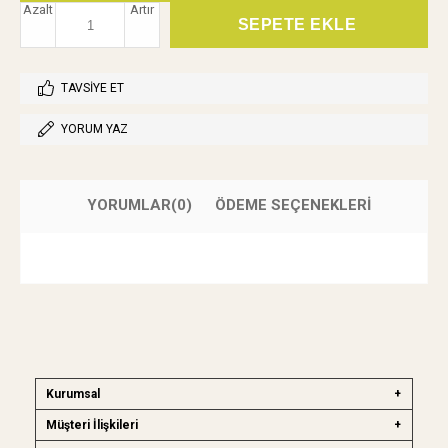
Azalt
Artır
TAVSIYE ET
YORUM YAZ
YORUMLAR
(0)
ÖDEME SEÇENEKLERI
Kurumsal
Müşteri İlişkileri