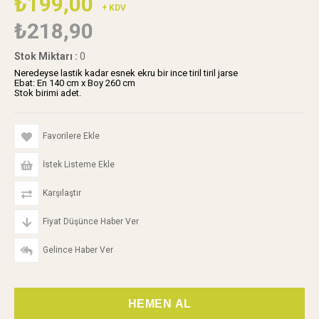
₺199,00
+ KDV
₺218,90
Stok Miktarı
:
0
Neredeyse lastik kadar esnek ekru bir ince tiril tiril jarse
Ebat: En 140 cm x Boy 260 cm
Stok birimi adet.
Favorilere Ekle
İstek Listeme Ekle
Karşılaştır
Fiyat Düşünce Haber Ver
Gelince Haber Ver