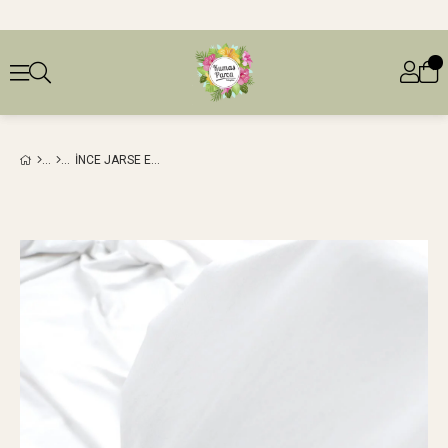
İNCE JARSE EKRU RENKTE (EN 140 CM X BOY 260 CM)