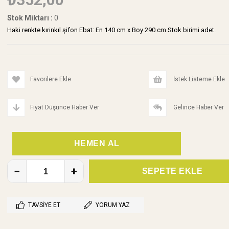
Stok Miktarı
:
0
Haki renkte kırinkıl şifon Ebat: En 140 cm x Boy 290 cm Stok birimi adet.
Favorilere Ekle
İstek Listeme Ekle
Fiyat Düşünce Haber Ver
Gelince Haber Ver
TAVSIYE ET
YORUM YAZ