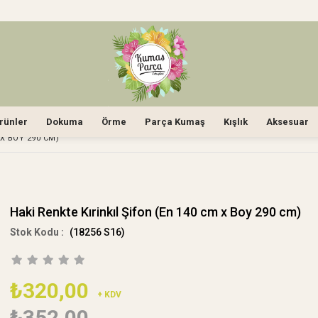
rünler
Dokuma
Örme
Parça Kumaş
Kışlık
Aksesuar
 X BOY 290 CM)
Haki Renkte Kırinkıl Şifon (En 140 cm x Boy 290 cm)
(18256 S16)
₺320,00
+ KDV
₺352,00