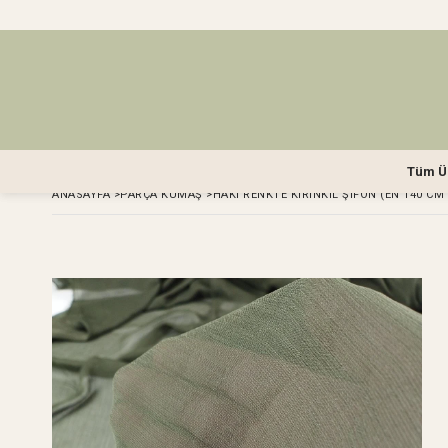
Tüm Ü
ANASAYFA
>
PARÇA KUMAŞ
>
HAKI RENKTE KIRINKIL ŞIFON (EN 140 CM