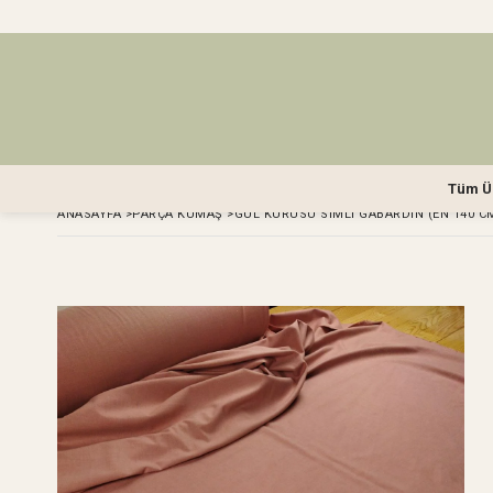
Tüm Ü
ANASAYFA
>
PARÇA KUMAŞ
>
GÜL KURUSU SIMLI GABARDIN (EN 140 CM