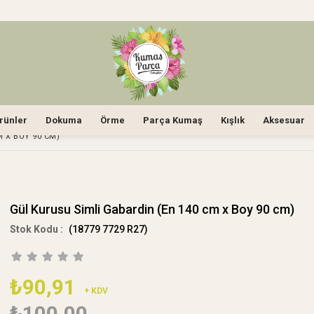
rünler
Dokuma
Örme
Parça Kumaş
Kışlık
Aksesuar
 X BOY 90 CM)
Gül Kurusu Simli Gabardin (En 140 cm x Boy 90 cm)
(18779 7729 R27)
₺90,91
+ KDV
₺100,00