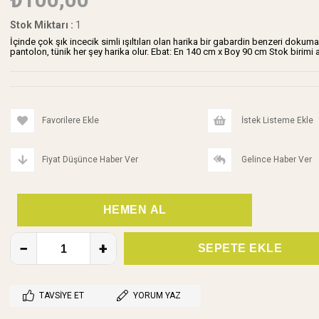
Stok Miktarı
:
1
İçinde çok şık incecik simli ışıltıları olan harika bir gabardin benzeri dokuma
pantolon, tünik her şey harika olur. Ebat: En 140 cm x Boy 90 cm Stok birimi 
Favorilere Ekle
İstek Listeme Ekle
Fiyat Düşünce Haber Ver
Gelince Haber Ver
TAVSIYE ET
YORUM YAZ