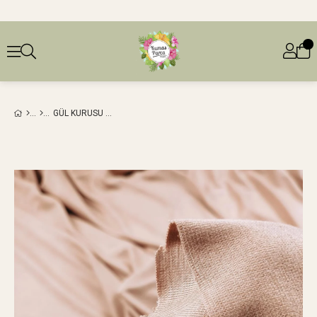
GÜL KURUSU RENKTE İNTERLOK PENYE (EN 130 CM X BOY 320 CM)