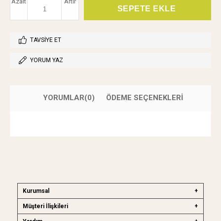
Azalt
Artır
TAVSIYE ET
YORUM YAZ
YORUMLAR
(0)
ÖDEME SEÇENEKLERI
Kurumsal
Müşteri İlişkileri