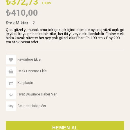
₺372,73
+ KDV
₺410,00
Stok Miktarı
:
2
Çok güzel yumuşak ama tok çok şık içinde sim detaylı dış yüzü açık gri
iç yüzü koyu gri harika bir triko, her iki yüzey de kullanılabilir. Elbise etek
hırka kazak süveter her şey çok güzel olur Ebat: En 190 cm x Boy 290
cm Stok birimi adet.
Favorilere Ekle
İstek Listeme Ekle
Karşılaştır
Fiyat Düşünce Haber Ver
Gelince Haber Ver