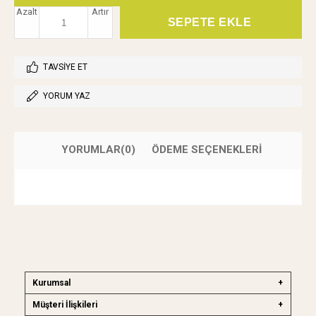
Azalt
Artır
TAVSIYE ET
YORUM YAZ
YORUMLAR
(0)
ÖDEME SEÇENEKLERI
Kurumsal
Müşteri İlişkileri