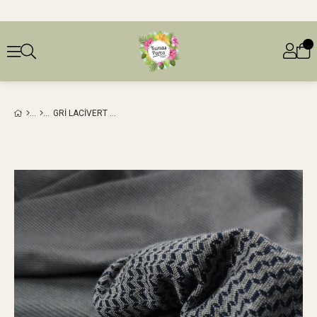
GRI LACIVERT RENKTE İNTERLOK ÖRME (EN 140 CM X BOY 310 CM)