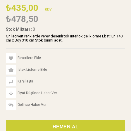
₺435,00
+ KDV
₺478,50
Stok Miktarı
:
0
Gri lacivert renklerde verev desenli tok interlok çelik örme Ebat: En 140
cm x Boy 310 cm Stok birimi adet.
Favorilere Ekle
İstek Listeme Ekle
Karşılaştır
Fiyat Düşünce Haber Ver
Gelince Haber Ver